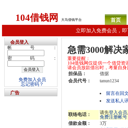
104借钱网
首页
大马借钱平台
立即加入免费会员，即
会员登入
急需3000解
帐号：
密码：
重要提醒：
104借钱网仅提供一个借贷
请会员放款借出时，考量自身
担保品：
借据
免费加入会员
会员代号：
tanun1234
忘记密码？
广告
留言在回
发送私人讯息
请先
登入会员
联络电话：
免费注册帐号
借款金额：
3万