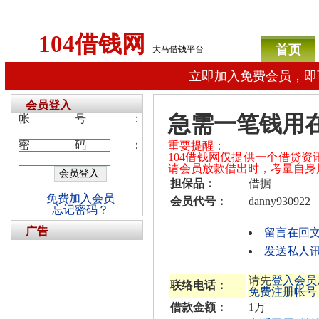
104借钱网
首页
大马借钱平台
立即加入免费会员，即
会员登入
急需一笔钱用
帐号：
密码：
重要提醒：
104借钱网仅提供一个借贷
请会员放款借出时，考量自身
担保品：
借据
免费加入会员
会员代号：
danny930922
忘记密码？
广告
留言在回
发送私人讯息
请先
登入会员
联络电话：
免费注册帐号
借款金额：
1万