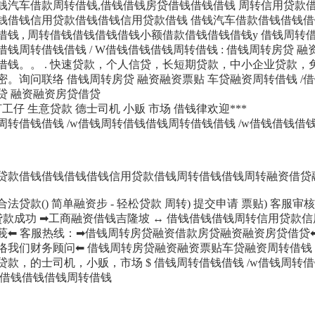
钱汽车借款周转借钱,借钱借钱房贷借钱借钱借钱 周转信用贷款借
钱借钱信用贷款借钱借钱信用贷款借钱 借钱汽车借款借钱借钱
借钱 , 周转借钱借钱借钱借钱小额借款借钱借钱借钱y 借钱周转借
借钱周转借钱借钱 / W借钱借钱借钱周转借钱 : 借钱周转房贷 融
借钱。。 . 快速贷款，个人信贷，长短期贷款，中小企业贷款，
密。询问联络 借钱周转房贷 融资融资票贴 车贷融资周转借钱 /
贷 融资融资房贷借贷
*打工仔 生意贷款 德士司机 小贩 市场 借钱律欢迎***
周转借钱借钱 /w借钱周转借钱借钱周转借钱借钱 /w借钱借钱借
贷款借钱借钱借钱借钱信用贷款借钱周转借钱借钱周转融资借贷
法贷款() 简单融资步 - 轻松贷款 周转) 提交申请 票贴) 客服审核
 贷款成功 ➡工商融资借钱吉隆坡 ↔ 借钱借钱借钱周转信用贷款
莪⬅ 客服热线：➡借钱周转房贷融资借款房贷融资融资房贷借贷⬅
络我们财务顾问⬅ 借钱周转房贷融资融资票贴车贷融资周转借钱 
贷款，的士司机，小贩，市场 $ 借钱周转借钱借钱 /w借钱周转
 w借钱借钱借钱周转借钱