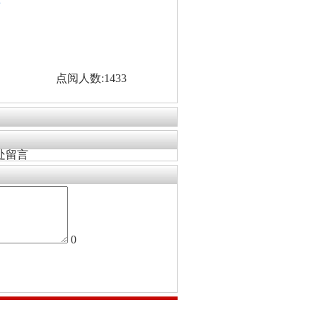
看
点阅人数:1433
处留言
0