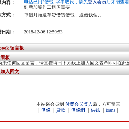
电话已用"借钱"字串取代，请先
登入会员
后才能查
钱内容：
到新加坡作工租房需要
款方式：
每個月頭還车贷借钱借钱，還借钱個月
增日期：
2018-12-06 12:59:53
ebook 留言板
文看板
尚未任何回文留言，请直接填写下方线上加入回文表单即可在此
上加入回文
本站采会员制
付费会员登入
后，方可留言
｜
借錢
｜
貸款
｜
借錢網
｜
借钱
｜
loans
｜