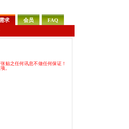
需求
会员
FAQ
告
所张贴之任何讯息不做任何保证！
款项。