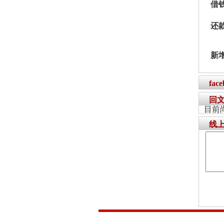
借
还
新
fac
回
目前
线