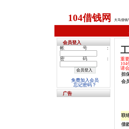
104借钱网
大马借钱
会员登入
帐号：
密码：
重
1
请
担
免费加入会员
会
忘记密码？
广告
联
借