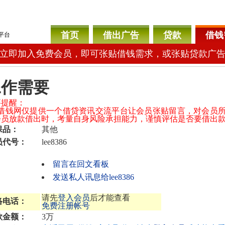
首页
借出广告
贷款
借钱
平台
立即加入免费会员，即可张贴借钱需求，或张贴贷款广
工作需要
要提醒：
04借钱网仅提供一个借贷资讯交流平台让会员张贴留言，对会员
会员放款借出时，考量自身风险承担能力，谨慎评估是否要借出
保品：
其他
员代号：
lee8386
留言在回文看板
发送私人讯息给lee8386
请先
登入会员
后才能查看
络电话：
免费注册帐号
款金额：
3万