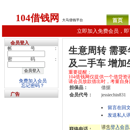
104借钱网
首页
大马借钱平台
立即加入免费会员，即
会员登入
生意周转 需要
帐号：
密码：
及二手车 增加
重要提醒：
104借钱网仅提供一个借贷
免费加入会员
请会员放款借出时，考量自身
忘记密码？
担保品：
借据
广告
会员代号：
jessiechin831
留言在回
发送私人讯息给
请先
登入会员
联络电话：