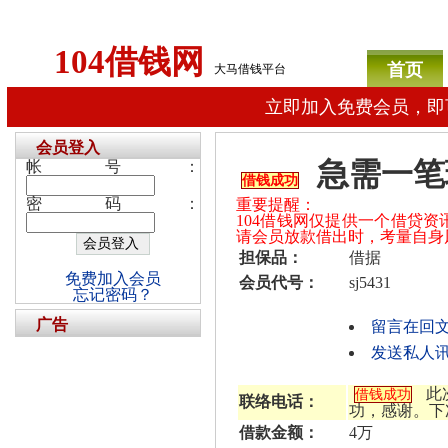
104借钱网
首页
大马借钱平台
立即加入免费会员，即
会员登入
急需一笔
帐号：
借钱成功
密码：
重要提醒：
104借钱网仅提供一个借贷
请会员放款借出时，考量自身
担保品：
借据
免费加入会员
会员代号：
sj5431
忘记密码？
广告
留言在回
发送私人讯息
此
借钱成功
联络电话：
功，感谢。下
借款金额：
4万