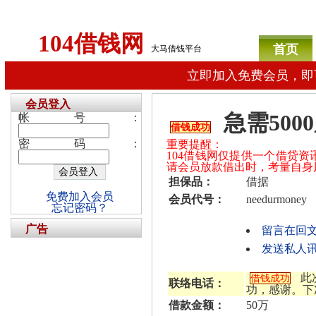
104借钱网
首页
大马借钱平台
立即加入免费会员，即
会员登入
急需500
帐号：
借钱成功
密码：
重要提醒：
104借钱网仅提供一个借贷
请会员放款借出时，考量自身
担保品：
借据
免费加入会员
会员代号：
needurmoney
忘记密码？
广告
留言在回
发送私人讯息给
此
借钱成功
联络电话：
功，感谢。下
借款金额：
50万