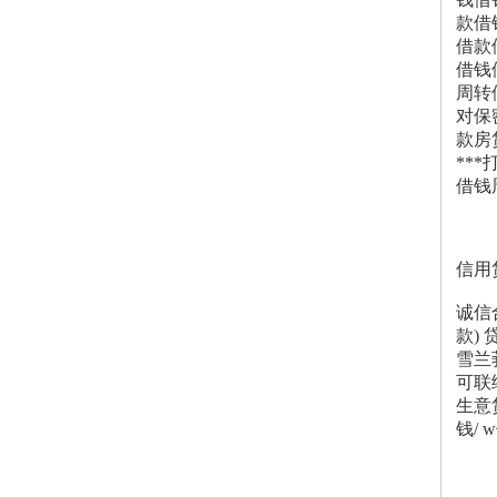
款借
借款
借钱
周转
对保
款房
**
借钱
信用
诚信合
款)
雪兰
可联
生意
钱/