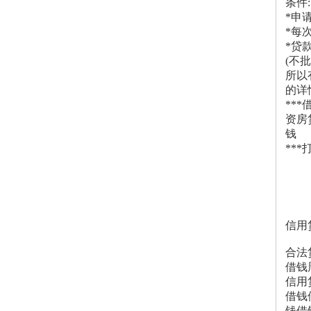
条件:
*申
*每
*贷
(不
所以
的详
**
资房
钱
***
信用
合法
借钱
信用
借钱
钱借