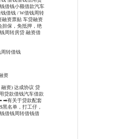
借钱借钱小额借款汽车
钱借钱 / W借钱周转
资融资票贴 车贷融资
免担保，免抵押，绝
借钱周转房贷 融资借
钱周转借钱
融资
 融资) 达成协议 贷
信用贷款借钱汽车借款
 ➡有关于贷款配套
$黑名单，打工仔，
借钱借钱周转借钱借