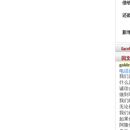
借
还
新
fac
回
gold
电话
我们
什么
诚信
做到
我们
无论
我们
如果
阿隆