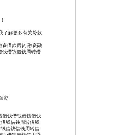
！！
我了解更多有关贷款
 融资借款房贷 融资融
w借钱借钱借钱周转借
融资
钱借钱借钱借钱借钱
款借钱借钱周转借钱
借钱借钱借钱周转借
钱 借钱借钱信用贷