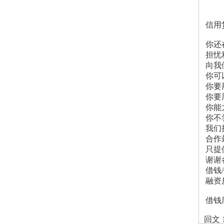
信用
你还
担忧
向我
你可
你要
你要
你能
你不
我们
合作
只提
谢谢
借钱
融资
借钱
回文 