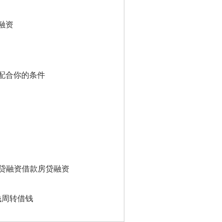
融资
配合你的条件
房贷融资借款房贷融资
钱周转借钱