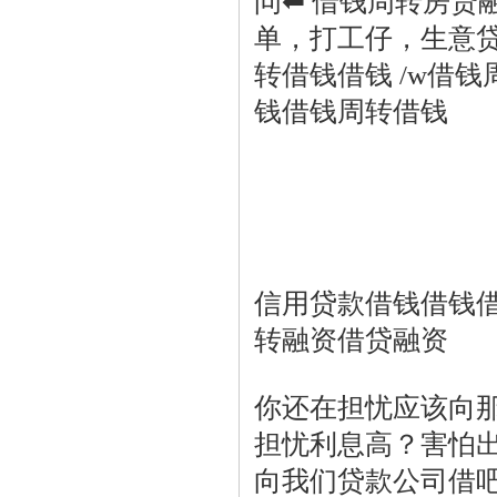
问⬅ 借钱周转房贷
单，打工仔，生意贷
转借钱借钱 /w借钱
钱借钱周转借钱
信用贷款借钱借钱
转融资借贷融资
你还在担忧应该向
担忧利息高？害怕
向我们贷款公司借