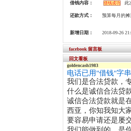
借钱内容：
此
借钱成功
还款方式：
预算每月的摊
新增日期：
2018-09-26 21:
facebook 留言板
回文看板
goldencash1983
电话已用"借钱"字
我们是合法贷款，
什么是诚信合法贷
诚信合法贷款就是
西亚，你知我知大
要容易申请还是屡
我们能做到的，是