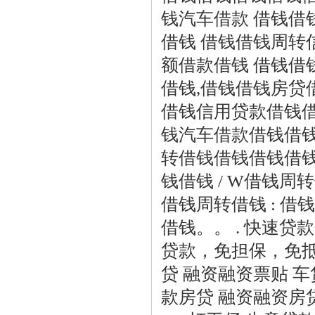
钱汽车借款 借钱借
借钱 借钱借钱周转
额借款借钱 借钱借
借钱,借钱借钱房贷
借钱信用贷款借钱借
钱汽车借款借钱借钱
转借钱借钱借钱借钱
钱借钱 / W借钱周
借钱周转借钱 : 借
借钱。。 . 快速
贷款，免担保，免抵
贷 融资融资票贴 车
款房贷 融资融资房