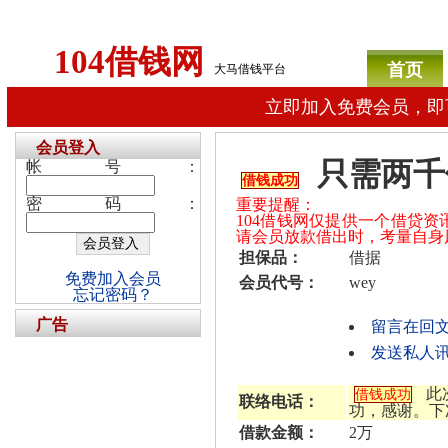
104借钱网
首页
大马借钱平台
立即加入免费会员，即
会员登入
只需两千
帐号：
借钱成功
密码：
重要提醒：
104借钱网仅提供一个借贷
请会员放款借出时，考量自身
担保品：
借据
免费加入会员
会员代号：
wey
忘记密码？
广告
留言在回
发送私人讯
此
借钱成功
联络电话：
功，感谢。下
借款金额：
2万