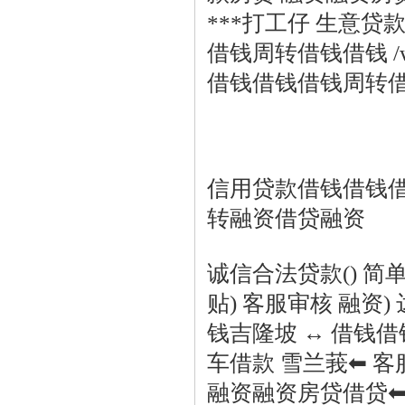
***打工仔 生意贷款
借钱周转借钱借钱 /
借钱借钱借钱周转
信用贷款借钱借钱
转融资借贷融资
诚信合法贷款() 简单
贴) 客服审核 融资)
钱吉隆坡 ↔ 借钱
车借款 雪兰莪⬅ 
融资融资房贷借贷⬅