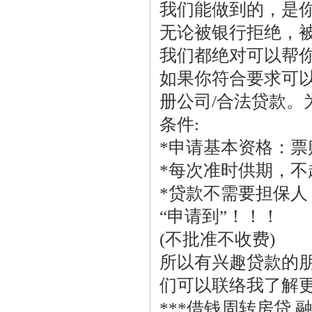
我们能做到的，是
无论被银行拒绝，
我们都绝对可以帮
如果你符合要求可
册公司/合法贷款。
条件:
*申请基本资格：
*每次准时供期，不
*贷款不需要担保
“申请到”！！！
(不批准不收费)
所以有兴趣贷款的
们可以联络我了解
***借钱周转房贷 