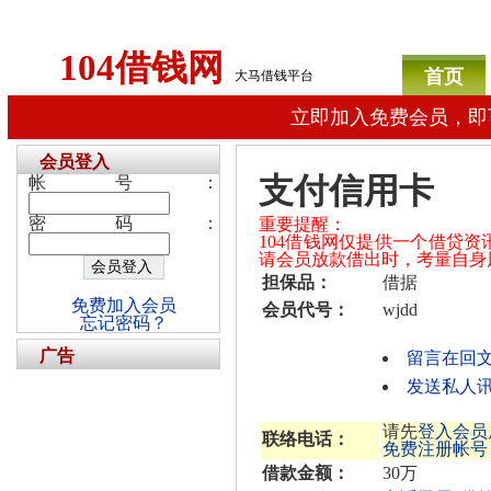
104借钱网
首页
大马借钱平台
立即加入免费会员，即
会员登入
支付信用卡
帐号：
密码：
重要提醒：
104借钱网仅提供一个借贷
请会员放款借出时，考量自身
担保品：
借据
免费加入会员
会员代号：
wjdd
忘记密码？
广告
留言在回
发送私人讯
请先
登入会员
联络电话：
免费注册帐号
借款金额：
30万