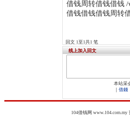
借钱周转借钱借钱 /
借钱借钱借钱周转
回文 1至1共1 笔
线上加入回文
本站采
｜
借錢
104借钱网 www.104.c