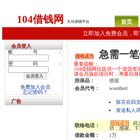
104借钱网
首页
大马借钱平台
立即加入免费会员，即
会员登入
急需一笔
帐号：
借钱成功
密码：
重要提醒：
104借钱网仅提供一个借贷
请会员放款借出时，考量自身
担保品：
借据
免费加入会员
会员代号：
woeithert
忘记密码？
广告
留言在回
发送私人讯息给
此
借钱成功
联络电话：
功，感谢。下
借款金额：
1万