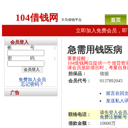
104借钱网
首页
大马借钱平台
立即加入免费会员，即
会员登入
急需用钱医病
帐号：
密码：
重要提醒：
104借钱网仅提供一个借贷
请会员放款借出时，考量自身
担保品：
借据
免费加入会员
会员代号：
0137892045
忘记密码？
广告
留言在回
发送私人讯息
请先
登入会员
联络电话：
免费注册帐号
借款金额：
10000万