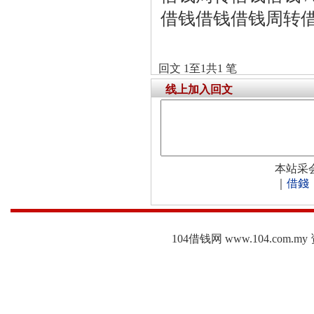
借钱借钱借钱周转
回文 1至1共1 笔
线上加入回文
本站采
｜
借錢
104借钱网 www.104.c