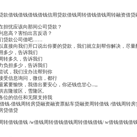
贷款借钱借钱借钱借钱信用贷款借钱周转借钱借钱周转融资借贷
在担忧应该向那间公司贷款？
利息高？害怕出言反语？
们贷款公司借吧……
以直接向我们开口说出你要的贷款，我们就立刻帮你解决，尽量
用多少，告诉我们
周转多久，告诉我们
力负担多少，告诉我们
尝试，我们没办法帮到你
接受信息询问，微信，都行
最紧要愉快，我借出要安心，你还钱也甘心...,,
供吉隆坡区，雪隆区,
各位的信任和无限支持我
/借钱-借钱周转房贷融资融资票贴车贷融资周转借钱 /借钱周转
房贷借贷
周转借钱借钱 /w借钱周转借钱借钱周转借钱借钱/ w借钱借钱借