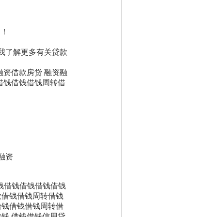
！！
我了解更多有关贷款
 融资借款房贷 融资融
w借钱借钱借钱周转借
融资
钱借钱借钱借钱借钱
款借钱借钱周转借钱
借钱借钱借钱周转借
钱 借钱借钱信用贷