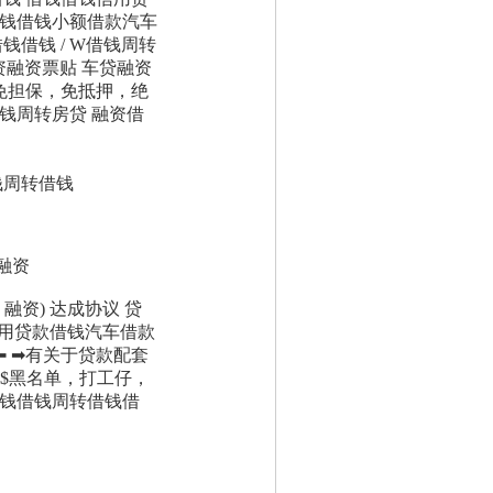
借钱借钱小额借款汽车
钱借钱 / W借钱周转
资融资票贴 车贷融资
免担保，免抵押，绝
借钱周转房贷 融资借
钱周转借钱
融资
 融资) 达成协议 贷
信用贷款借钱汽车借款
 ➡有关于贷款配套
$黑名单，打工仔，
借钱借钱周转借钱借