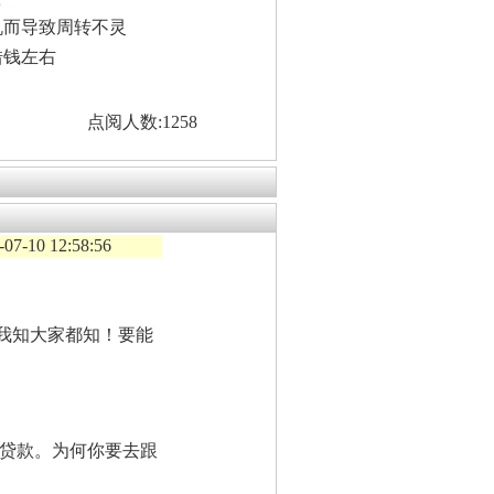
看
机而导致周转不灵
借钱左右
点阅人数:1258
-07-10 12:58:56
我知大家都知！要能
法贷款。为何你要去跟