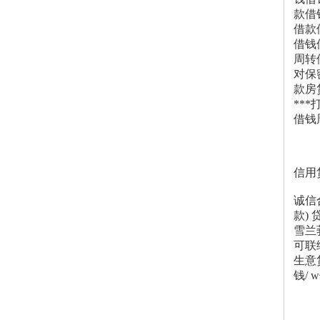
款借
借款
借钱
周转
对保
款房
**
借钱
信用
诚信合
款)
雪兰
可联
生意
钱/