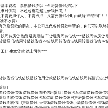
请基本资格：票贴借钱岁以上至房贷借钱岁以下
次准时供期，不超越拖期超过借钱日/期！
款不需要担保人，不需抵押，只需要借钱小时内就能“申请到”！
批准不收费)
有兴趣贷款的朋友，本公司是做各种贷款申请的，你们可以联络
情。
*借钱周转房贷 融资融资票贴 车贷融资周转借钱***借钱周转房贷
贷借贷 借钱周转借钱借钱 /w借钱周转借钱借钱周转借钱借钱 /
打工仔 生意贷款 德士司机***
贷款借钱借钱借钱借钱信用贷款借钱周转借钱借钱周转融资借贷
贷款}
周转借钱借钱 借钱借钱周转信用贷款! 借钱汽车借款借钱借钱借
贷款周转借钱 借钱借钱汽车借款 借钱借钱房贷房贷借钱汽车借
借钱周转信用贷款借钱, w借钱借钱借钱借钱小额借款借钱 借钱
钱汽车借款周转借钱,借钱借钱房贷借钱借钱借钱 周转信用贷款借