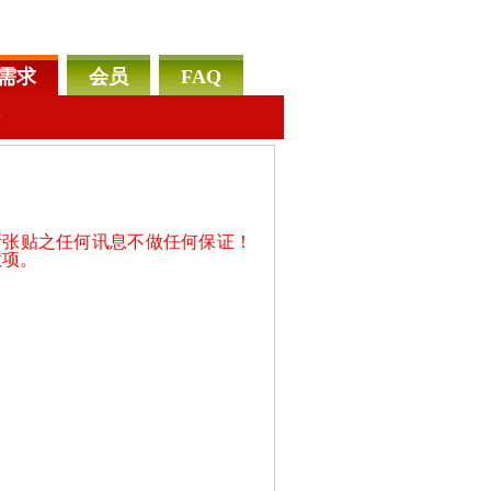
需求
会员
FAQ
告
所张贴之任何讯息不做任何保证！
款项。