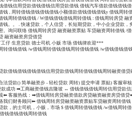
钱借钱信用贷款借钱借钱信用贷款借钱 借钱汽车借款借钱借钱
借钱 , 周转借钱借钱借钱借钱小额借款借钱借钱借钱y 借钱周转借
借钱周转借钱借钱 / W借钱借钱借钱周转借钱 : 借钱周转房贷 融
借钱。。 . 快速贷款，个人信贷，长短期贷款，中小企业贷款，
密。询问联络 借钱周转房贷 融资融资票贴 车贷融资周转借钱 /
贷 融资融资房贷借贷
*打工仔 生意贷款 德士司机 小贩 市场 借钱律欢迎***
周转借钱借钱 /w借钱周转借钱借钱周转借钱借钱 /w借钱借钱借
贷款借钱借钱借钱借钱信用贷款借钱周转借钱借钱周转融资借贷
法贷款() 简单融资步 - 轻松贷款 周转) 提交申请 票贴) 客服审核
 贷款成功 ➡工商融资借钱吉隆坡 ↔ 借钱借钱借钱周转信用贷款
莪⬅ 客服热线：➡借钱周转房贷融资借款房贷融资融资房贷借贷⬅
络我们财务顾问⬅ 借钱周转房贷融资融资票贴车贷融资周转借钱 
贷款，的士司机，小贩，市场 $ 借钱周转借钱借钱 /w借钱周转
 w借钱借钱借钱周转借钱