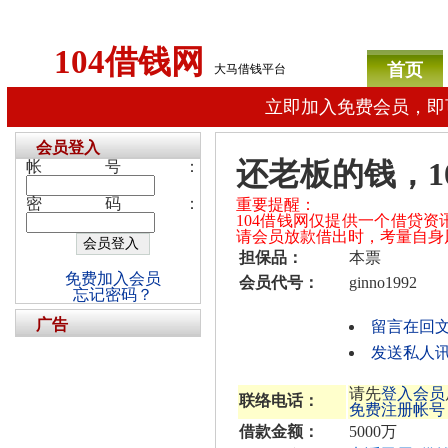
104借钱网
首页
大马借钱平台
立即加入免费会员，即
会员登入
还老板的钱，1
帐号：
密码：
重要提醒：
104借钱网仅提供一个借贷
请会员放款借出时，考量自身
担保品：
本票
免费加入会员
会员代号：
ginno1992
忘记密码？
广告
留言在回
发送私人讯息
请先
登入会员
联络电话：
免费注册帐号
借款金额：
5000万