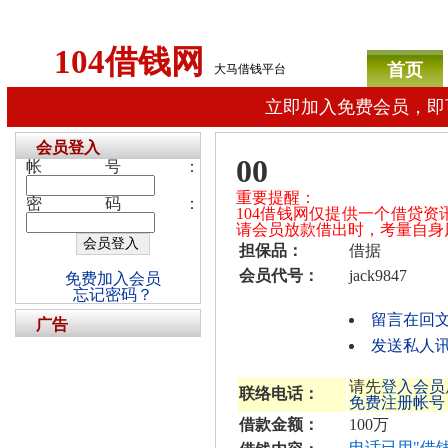
104借钱网
首页
大马借钱平台
立即加入免费会员，即
会员登入
00
帐号：
重要提醒：
密码：
104借钱网仅提供一个借贷
请会员放款借出时，考量自身
担保品：
借据
会员代号：
jack9847
免费加入会员
忘记密码？
留言在回
广告
发送私人讯息
请先
登入会员
联络电话：
免费注册帐号
借款金额：
100万
电话已用"借