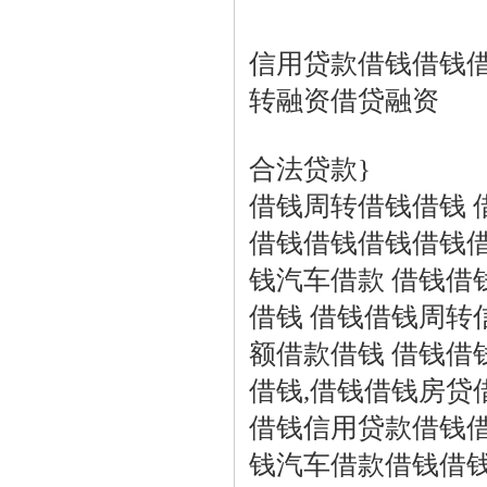
信用贷款借钱借钱
转融资借贷融资
合法贷款}
借钱周转借钱借钱 
借钱借钱借钱借钱借
钱汽车借款 借钱借
借钱 借钱借钱周转
额借款借钱 借钱借
借钱,借钱借钱房贷
借钱信用贷款借钱借
钱汽车借款借钱借钱