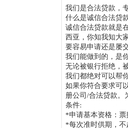
我们是合法贷款，
什么是诚信合法贷
诚信合法贷款就是
西亚，你知我知大
要容易申请还是屡
我们能做到的，是
无论被银行拒绝，
我们都绝对可以帮
如果你符合要求可
册公司/合法贷款。
条件:
*申请基本资格：
*每次准时供期，不