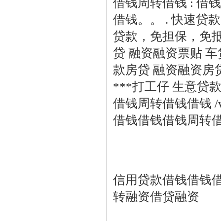
借钱周转借钱 : 借
借钱。。 . 快速
贷款，免担保，免抵
贷 融资融资票贴 车
款房贷 融资融资房
***打工仔 生意贷款
借钱周转借钱借钱 /
借钱借钱借钱周转
信用贷款借钱借钱
转融资借贷融资