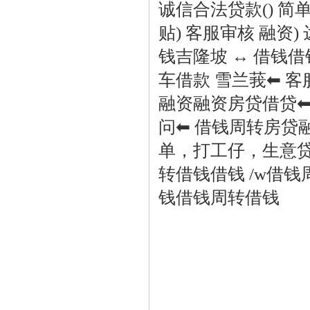
诚信合法贷款() 简单
贴) 客服审核 融资)
钱吉隆坡 ↔ 借钱
车借款 雪兰莪⬅ 
融资融资房贷借贷⬅
问⬅ 借钱周转房贷
单，打工仔，生意贷
转借钱借钱 /w借钱
钱借钱周转借钱