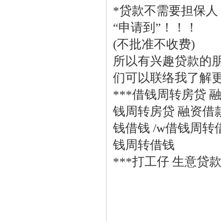
*贷款不需要担保
“申请到”！！！
(不批准不收费)
所以有兴趣贷款的
们可以联络我了解
***借钱周转房贷 
钱周转房贷 融资借
钱借钱 /w借钱周转
钱周转借钱
***打工仔 生意贷款