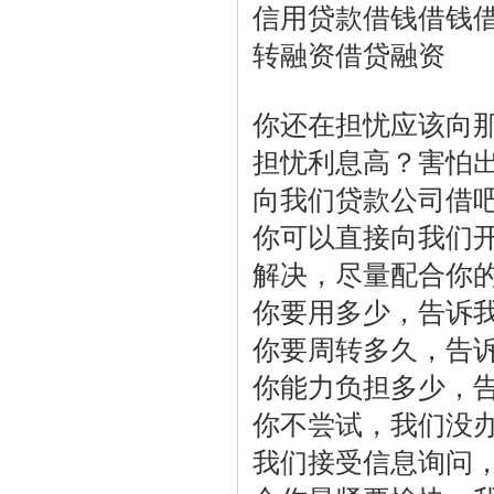
信用贷款借钱借钱
转融资借贷融资
你还在担忧应该向
担忧利息高？害怕
向我们贷款公司借
你可以直接向我们
解决，尽量配合你
你要用多少，告诉
你要周转多久，告
你能力负担多少，
你不尝试，我们没
我们接受信息询问