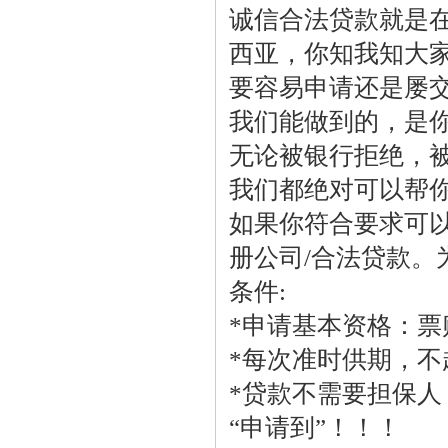
诚信合法贷款就是
西亚，你知我知大
要容易申请还是屡
我们能做到的，是
无论被银行拒绝，
我们都绝对可以帮
如果你符合要求可
册公司/合法贷款。
条件:
*申请基本资格：
*每次准时供期，不
*贷款不需要担保
“申请到”！！！