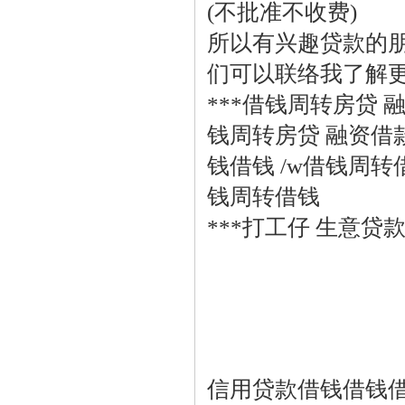
(不批准不收费)
所以有兴趣贷款的
们可以联络我了解
***借钱周转房贷 
钱周转房贷 融资借
钱借钱 /w借钱周转
钱周转借钱
***打工仔 生意贷款
信用贷款借钱借钱