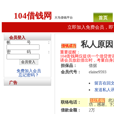
104借钱网
首页
大马借钱平台
立即加入免费会员，即
会员登入
私人原因
帐号：
借钱成功
密码：
重要提醒：
104借钱网仅提供一个借贷
请会员放款借出时，考量自身
担保品：
借据
免费加入会员
会员代号：
elaine9593
忘记密码？
广告
留言在回
发送私人讯息给
此
借钱成功
联络电话：
功，感谢。下
借款金额：
2万