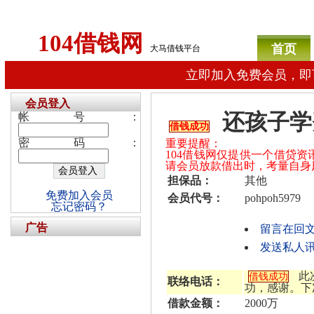
104借钱网
首页
大马借钱平台
立即加入免费会员，即
会员登入
还孩子学
帐号：
借钱成功
密码：
重要提醒：
104借钱网仅提供一个借贷
请会员放款借出时，考量自身
担保品：
其他
免费加入会员
会员代号：
pohpoh5979
忘记密码？
广告
留言在回
发送私人讯息
此
借钱成功
联络电话：
功，感谢。下
借款金额：
2000万