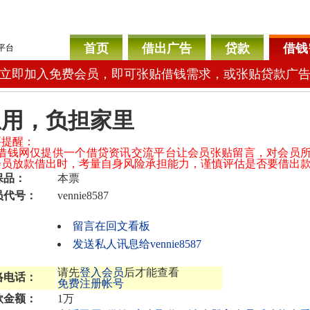
首页
借出广告
贷款
借钱
平台
立即加入免费会员，即可张贴借钱需求，或张贴贷款广
急用，负担家里
要提醒：
04借钱网仅提供一个借贷资讯交流平台让会员张贴留言，对会员
会员放款借出时，考量自身风险承担能力，谨慎评估是否要借出
保品：
本票
员代号：
vennie8587
留言在回文看板
发送私人讯息给vennie8587
请先
登入会员
后才能查看
络电话：
免费注册帐号
款金额：
1万