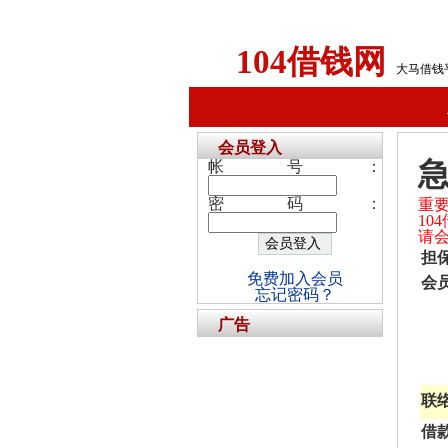
104借钱网
大马借钱
会员登入
帐号：
密码：
重
1
请
担
免费加入会员
会
忘记密码？
广告
联
借