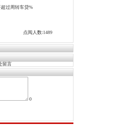
看
要超过周转车贷%
点阅人数:1489
处留言
0