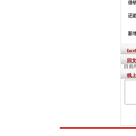
借
还
新
fac
回
目前
线