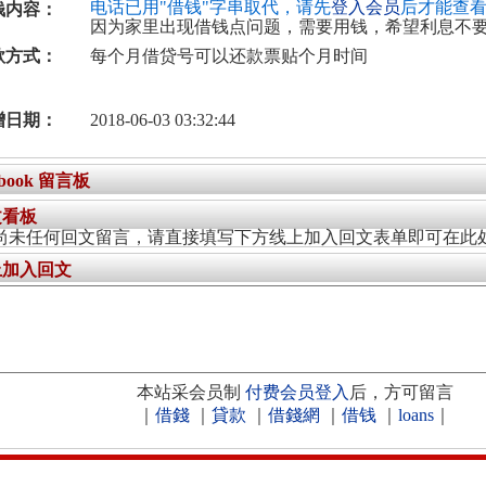
电话已用"借钱"字串取代，请先
登入会员
后才能查
钱内容：
因为家里出现借钱点问题，需要用钱，希望利息不
款方式：
每个月借贷号可以还款票贴个月时间
增日期：
2018-06-03 03:32:44
ebook 留言板
文看板
尚未任何回文留言，请直接填写下方线上加入回文表单即可在此
上加入回文
本站采会员制
付费会员登入
后，方可留言
｜
借錢
｜
貸款
｜
借錢網
｜
借钱
｜
loans
｜