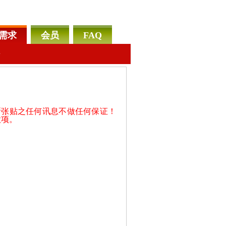
需求
会员
FAQ
告
所张贴之任何讯息不做任何保证！
款项。