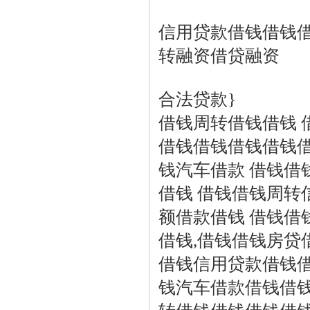
信用贷款借钱借钱
转融资借贷融资
合法贷款}
借钱周转借钱借钱 
借钱借钱借钱借钱借
钱汽车借款 借钱借
借钱 借钱借钱周转
额借款借钱 借钱借
借钱,借钱借钱房贷
借钱信用贷款借钱借
钱汽车借款借钱借钱