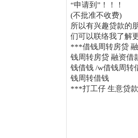
“申请到”！！！
(不批准不收费)
所以有兴趣贷款的
们可以联络我了解
***借钱周转房贷 
钱周转房贷 融资借
钱借钱 /w借钱周转
钱周转借钱
***打工仔 生意贷款