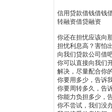
信用贷款借钱借钱
转融资借贷融资
你还在担忧应该向
担忧利息高？害怕
向我们贷款公司借
你可以直接向我们
解决，尽量配合你
你要用多少，告诉
你要周转多久，告
你能力负担多少，
你不尝试，我们没