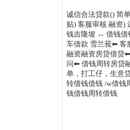
诚信合法贷款() 简单
贴) 客服审核 融资)
钱吉隆坡 ↔ 借钱
车借款 雪兰莪⬅ 
融资融资房贷借贷⬅
问⬅ 借钱周转房贷
单，打工仔，生意贷
转借钱借钱 /w借钱
钱借钱周转借钱