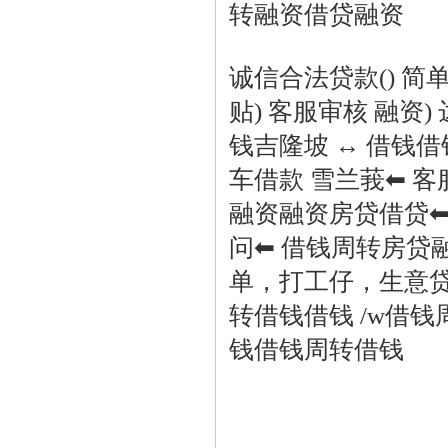
转融资借贷融资
诚信合法贷款() 简单
贴) 客服审核 融资)
钱吉隆坡 ↔ 借钱
车借款 雪兰莪⬅ 
融资融资房贷借贷⬅
问⬅ 借钱周转房贷
单，打工仔，生意贷
转借钱借钱 /w借钱
钱借钱周转借钱