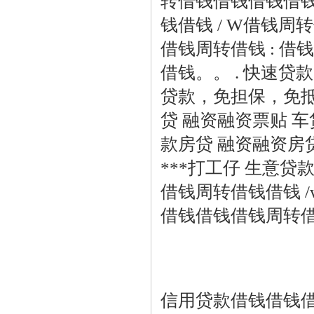
转借钱借钱借钱借钱
钱借钱 / W借钱周
借钱周转借钱 : 借
借钱。。 . 快速
贷款，免担保，免抵
贷 融资融资票贴 车
款房贷 融资融资房
***打工仔 生意贷款
借钱周转借钱借钱 /
借钱借钱借钱周转
信用贷款借钱借钱