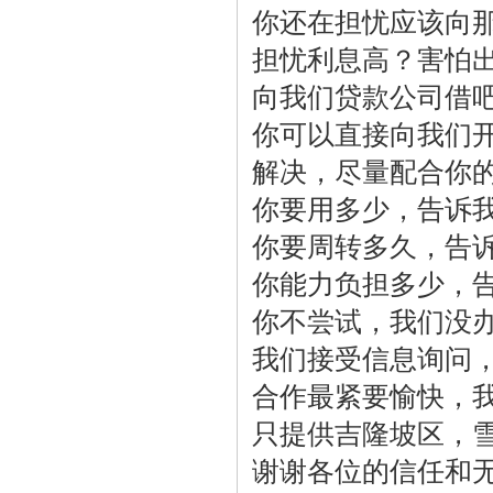
你还在担忧应该向
担忧利息高？害怕
向我们贷款公司借
你可以直接向我们
解决，尽量配合你
你要用多少，告诉
你要周转多久，告
你能力负担多少，
你不尝试，我们没
我们接受信息询问
合作最紧要愉快，我借
只提供吉隆坡区，雪
谢谢各位的信任和