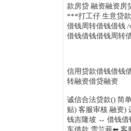
款房贷 融资融资房
***打工仔 生意贷款
借钱周转借钱借钱 /
借钱借钱借钱周转
信用贷款借钱借钱
转融资借贷融资
诚信合法贷款() 简单
贴) 客服审核 融资)
钱吉隆坡 ↔ 借钱
车借款 雪兰莪⬅ 