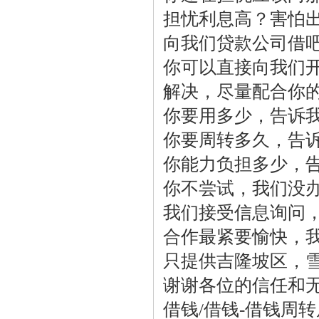
担忧利息高？害怕
向我们贷款公司借
你可以直接向我们
解决，尽量配合你
你要用多少，告诉
你要周转多久，告
你能力负担多少，
你不尝试，我们没
我们接受信息询问
合作最紧要愉快，我借
只提供吉隆坡区，雪
谢谢各位的信任和
借钱/借钱-借钱周