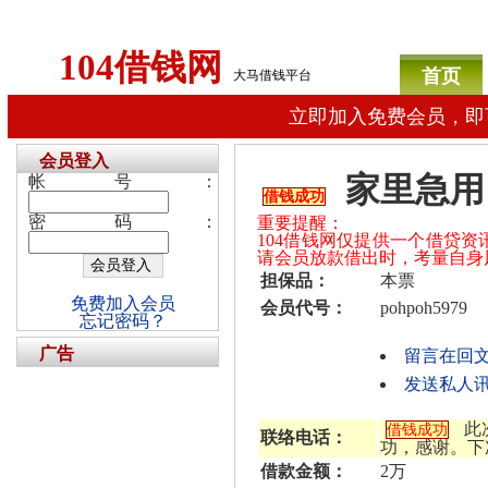
104借钱网
首页
大马借钱平台
立即加入免费会员，即
会员登入
家里急用
帐号：
借钱成功
密码：
重要提醒：
104借钱网仅提供一个借贷
请会员放款借出时，考量自身
担保品：
本票
免费加入会员
会员代号：
pohpoh5979
忘记密码？
广告
留言在回
发送私人讯息
此
借钱成功
联络电话：
功，感谢。下
借款金额：
2万