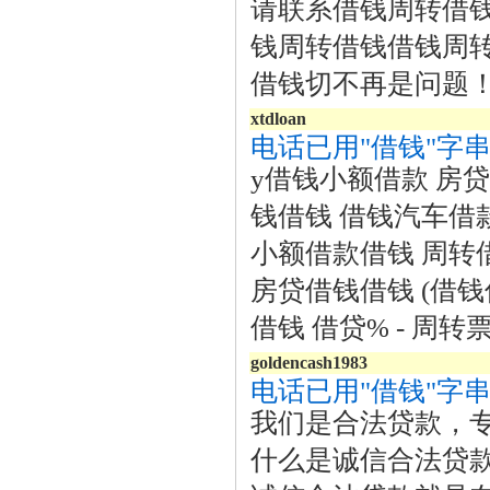
请联系借钱周转借钱
钱周转借钱借钱周转
借钱切不再是问题
xtdloan
电话已用"借钱"字
y借钱小额借款 房
钱借钱 借钱汽车借
小额借款借钱 周转
房贷借钱借钱 (借
借钱 借贷% - 周转
goldencash1983
电话已用"借钱"字
我们是合法贷款，
什么是诚信合法贷