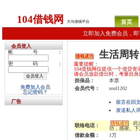
104借钱网
首页
大马借钱平台
立即加入免费会员，即
会员登入
生活周转
帐号：
借钱成功
密码：
重要提醒：
104借钱网仅提供一个借贷
请会员放款借出时，考量自身
担保品：
本票
免费加入会员
会员代号：
soul1202
忘记密码？
广告
留言在回
发送私人讯息
此
借钱成功
联络电话：
功，感谢。下
借款金额：
1万